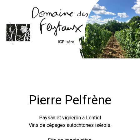
Previous
Next
Pierre Pelfrène
Paysan et vigneron à Lentiol
Vins de cépages autochtones isérois.